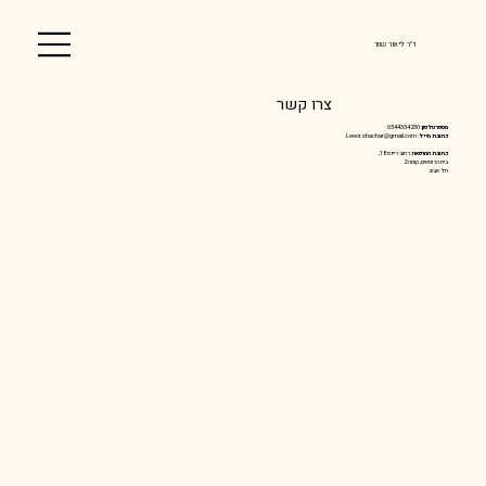
ד"ר ליאור שחר
צרו קשר
מספר טלפון
: 0544334230
כתובת מייל
:
Leeor.shachar@gmail.com
כתובת המרפאה
: רחוב ריינס 18,
בית הרופאים, קומה 2
תל אביב